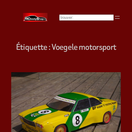
Aller
au
Rechercher
contenu
Étiquette :
Voegele motorsport