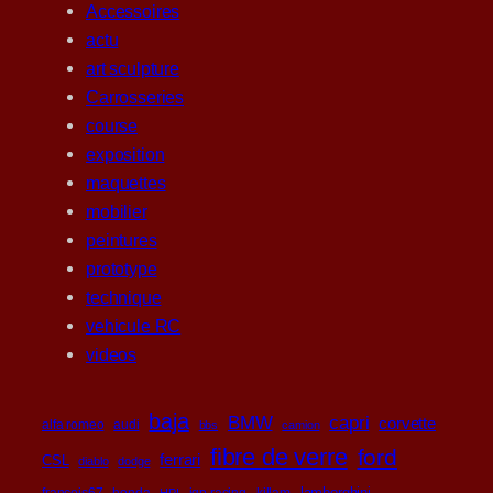
Accessoires
actu
art sculpture
Carrosseries
course
exposition
maquettes
mobilier
peintures
prototype
technique
vehicule RC
videos
baja
BMW
capri
corvette
alfa romeo
audi
bbs
camion
fibre de verre
ford
ferrari
CSL
diablo
dodge
lamborghini