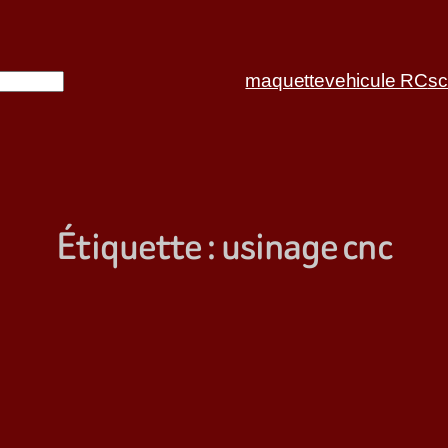
maquette
vehicule RC
sc
Étiquette :
usinage cnc