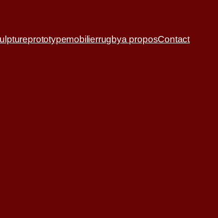
ulpture
prototype
mobilier
rugby
a propos
Contact