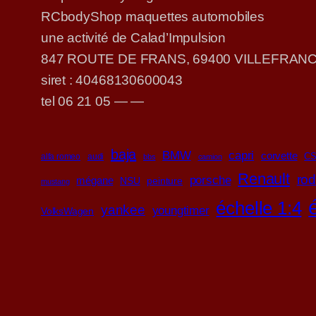
RCbodyShop maquettes automobiles
une activité de Calad’Impulsion
847 ROUTE DE FRANS, 69400 VILLEFRA
siret : 40468130600043
tel 06 21 05 — —
baja
BMW
capri
corvette
CS
alfa romeo
audi
bbs
camion
Renault
ro
porsche
mégane
NSU
peinture
mustang
échelle 1:4
yankee
youngtimer
VolksWagen