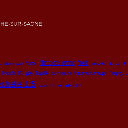
NCHE-SUR-SAONE
fibre de verre
ford
ferrari
L
francois67
honda
diablo
dodge
HPI
d
Rod5
Rugby Top14
Trophy
thermoformage
sur mesure
échelle 1:5
échelle 1:10
échelle 1:8